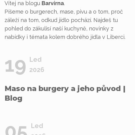
Vítej na blogu
Barvírna
.
Píšeme o burgerech, mase, pivu a o tom, proč
záleží na tom, odkud jídlo pochází. Najdeš tu
pohled do zákulisí naší kuchyně, novinky z
nabídky i témata kolem dobrého jídla v Liberci.
19
Led
2026
Maso na burgery a jeho původ
|
Blog
05
Led