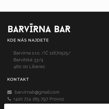
KDE NÁS NAJDETE
Barvírna s.r.o. /IČ 11670525/
Barvířská 33/4
460 00 Liberec
KONTAKT
barvirnab
@gmail.com
+420 724 185 797
Provoz
+420 777 661 257 Vedoucí