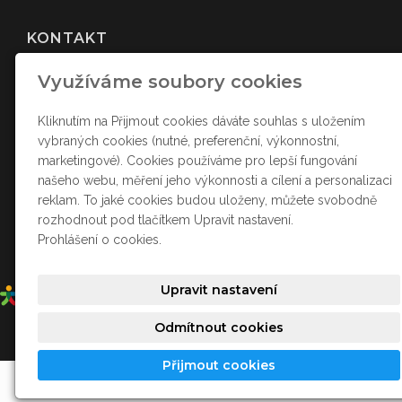
KONTAKT
Využíváme soubory cookies
barvirnab
@gmail.com
+420 724 185 797
Provoz
Kliknutím na Přijmout cookies dáváte souhlas s uložením
+420 777 661 257 Vedoucí
vybraných cookies (nutné, preferenční, výkonnostní,
marketingové). Cookies používáme pro lepší fungování
našeho webu, měření jeho výkonnosti a cílení a personalizaci
SOCIÁLNÍ SÍTĚ
reklam. To jaké cookies budou uloženy, můžete svobodně
rozhodnout pod tlačítkem Upravit nastavení.
Prohlášení o cookies.
Upravit nastavení
Odmítnout cookies
Přijmout cookies