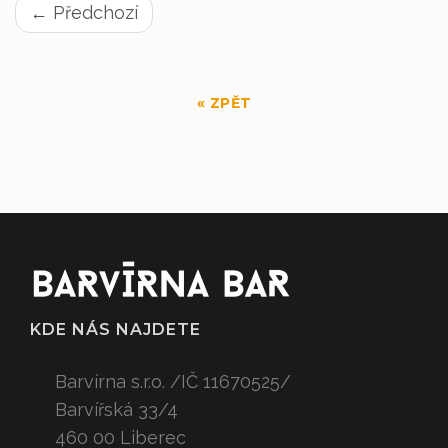
← Předchozí
« ZPĚT
KDE NÁS NAJDETE
Barvírna s.r.o. /IČ 11670525/
Barvířská 33/4
460 00 Liberec